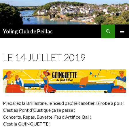
Recherche
Yoling Club de Peillac
ALLER
MENU
AU
PRINCI
CONTENU
LE 14 JUILLET 2019
Préparez la Brillantine, le nœud pap’, le canotier, la robe à pois !
C’est au Pont d’Oust que ça se passe :
Concerts, Repas, Buvette, Feu d’Artifice, Bal !
C’est la GUINGUETTE !