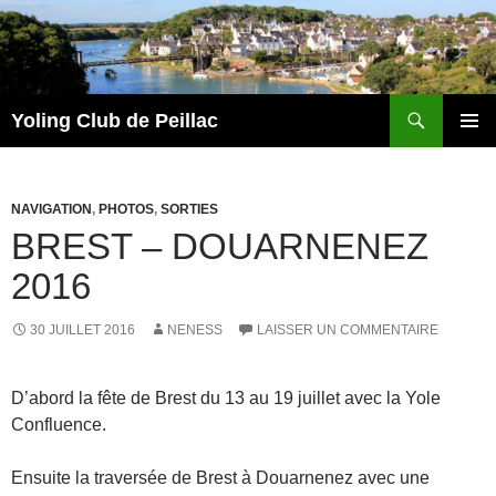
Recherche
Yoling Club de Peillac
ALLER
MENU
AU
PRINCI
CONTENU
NAVIGATION
,
PHOTOS
,
SORTIES
BREST – DOUARNENEZ
2016
30 JUILLET 2016
NENESS
LAISSER UN COMMENTAIRE
D’abord la fête de Brest du 13 au 19 juillet avec la Yole
Confluence.
Ensuite la traversée de Brest à Douarnenez avec une