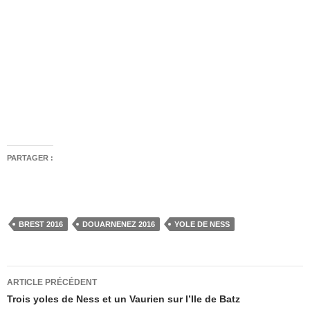
PARTAGER :
BREST 2016
DOUARNENEZ 2016
YOLE DE NESS
Navigation
ARTICLE PRÉCÉDENT
des
Trois yoles de Ness et un Vaurien sur l’Ile de Batz