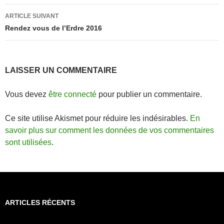
articles
ARTICLE SUIVANT
Rendez vous de l’Erdre 2016
LAISSER UN COMMENTAIRE
Vous devez
être connecté
pour publier un commentaire.
Ce site utilise Akismet pour réduire les indésirables.
En
savoir plus sur comment les données de vos commentaires
sont utilisées
.
ARTICLES RÉCENTS