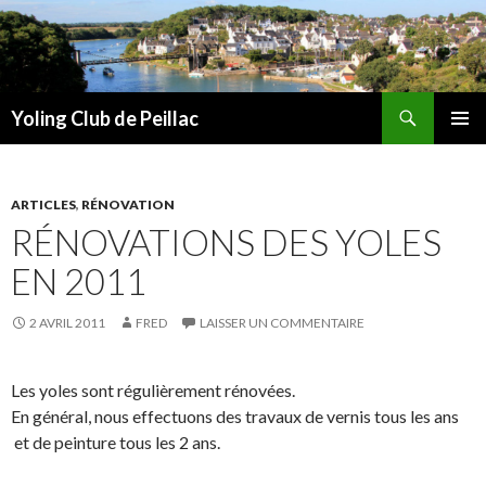
Recherche
Yoling Club de Peillac
ALLER
MENU
AU
PRINCI
CONTENU
ARTICLES
,
RÉNOVATION
RÉNOVATIONS DES YOLES
EN 2011
2 AVRIL 2011
FRED
LAISSER UN COMMENTAIRE
Les yoles sont régulièrement rénovées.
En général, nous effectuons des travaux de vernis tous les ans
et de peinture tous les 2 ans.