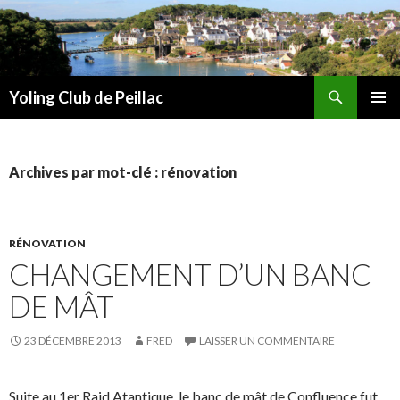
Recherche
Yoling Club de Peillac
ALLER
MENU
AU
PRINCI
CONTENU
Archives par mot-clé : rénovation
RÉNOVATION
CHANGEMENT D’UN BANC
DE MÂT
23 DÉCEMBRE 2013
FRED
LAISSER UN COMMENTAIRE
Suite au 1er Raid Atantique, le banc de mât de Confluence fut