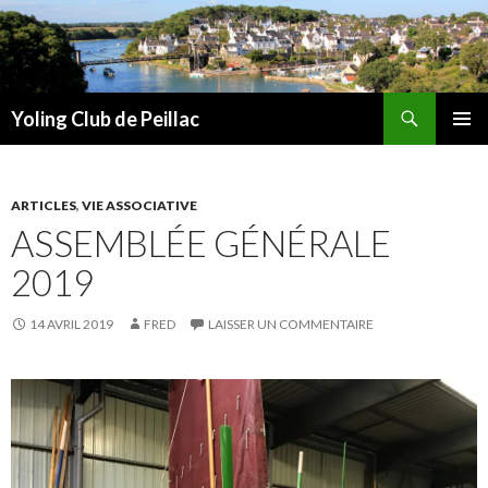
Recherche
Yoling Club de Peillac
ALLER
MENU
AU
PRINCI
CONTENU
ARTICLES
,
VIE ASSOCIATIVE
ASSEMBLÉE GÉNÉRALE
2019
14 AVRIL 2019
FRED
LAISSER UN COMMENTAIRE