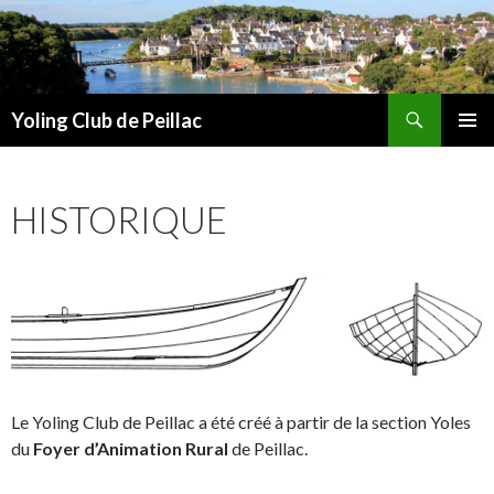
Recherche
Yoling Club de Peillac
ALLER
MENU
AU
PRINCI
CONTENU
HISTORIQUE
Le Yoling Club de Peillac a été créé à partir de la section Yoles
du
Foyer d’Animation Rural
de Peillac.