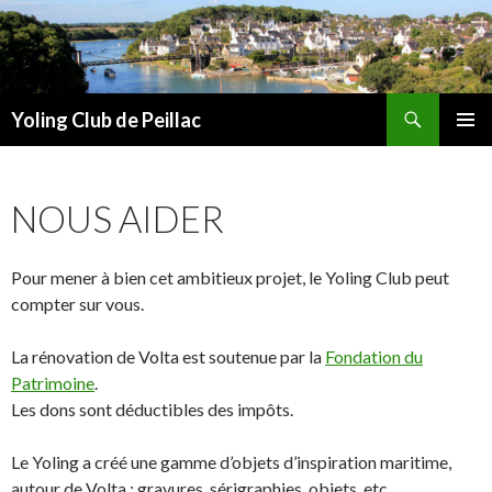
Recherche
Yoling Club de Peillac
ALLER
MENU
AU
PRINCI
CONTENU
NOUS AIDER
Pour mener à bien cet ambitieux projet, le Yoling Club peut
compter sur vous.
La rénovation de Volta est soutenue par la
Fondation du
Patrimoine
.
Les dons sont déductibles des impôts.
Le Yoling a créé une gamme d’objets d’inspiration maritime,
autour de Volta : gravures, sérigraphies, objets, etc.