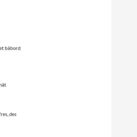
d et bâbord
mât
fres, des