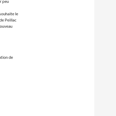
er peu
souhaite le
de Peillac
 nouveau
ation de