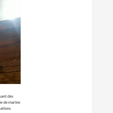
isant des
rie de marine
cations