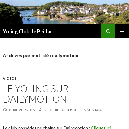
Recherche
Yoling Club de Peillac
ALLER
MENU
AU
PRINCI
CONTENU
Archives par mot-clé : dailymotion
VIDÉOS
LE YOLING SUR
DAILYMOTION
31 JANVIER 2016
FRED
LAISSER UN COMMENTAIRE
Le club possède une chaîne sur Dailymotion :
Cliquez ici